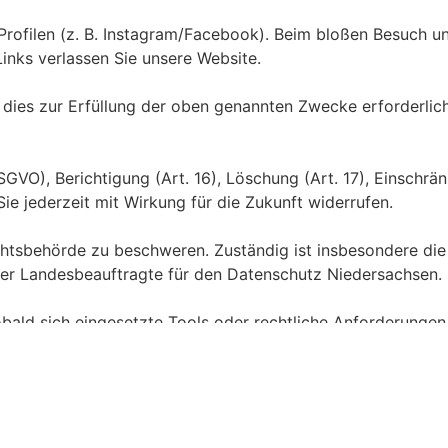
-Profilen (z. B. Instagram/Facebook). Beim bloßen Besuch 
inks verlassen Sie unsere Website.
es zur Erfüllung der oben genannten Zwecke erforderlich is
SGVO), Berichtigung (Art. 16), Löschung (Art. 17), Einschrä
Sie jederzeit mit Wirkung für die Zukunft widerrufen.
ichtsbehörde zu beschweren. Zuständig ist insbesondere di
 der Landesbeauftragte für den Datenschutz Niedersachsen.
obald sich eingesetzte Tools oder rechtliche Anforderungen
e? Rufen Sie uns einfach an +49 