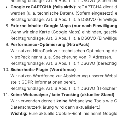
Rechtsgrundlage: Art. 6 Abs. 1 lit. f DSGVO (Sicherhe
Google reCAPTCHA (falls aktiv)
: reCAPTCHA dient d
werden (u. a. technische Daten). (Sofern eingesetzt) 
Rechtsgrundlage: Art. 6 Abs. 1 lit. a DSGVO (Einwillig
Externe Inhalte: Google Maps (nur nach Einwilligung
Wenn wir eine Karte (Google Maps) einbinden, geschi
Rechtsgrundlage: Art. 6 Abs. 1 lit. a DSGVO (Einwillig
Performance-Optimierung (NitroPack)
Wir nutzen NitroPack zur technischen Optimierung de
NitroPack nennt u. a. Speicherung von IP-Adressen.
Rechtsgrundlage: Art. 6 Abs. 1 lit. f DSGVO (berechtigt
Sicherheits-Plugin (Wordfence)
Wir nutzen Wordfence zur Absicherung unserer Website
stellt GDPR-Informationen bereit.
Rechtsgrundlage: Art. 6 Abs. 1 lit. f DSGVO (IT-Sicherh
Keine Webanalyse / kein Tracking (aktueller Stand)
Wir verwenden derzeit
keine
Webanalyse-Tools wie Goo
Datenschutzerklärung wird dann aktualisiert.)
Wichtig:
Eure aktuelle Cookie-Richtlinie nennt Google