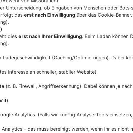
it/Abwehr von Missbrauch).
er Unterscheidung, ob Eingaben von Menschen oder Bots 
erfolgt das
erst nach Einwilligung
über das Cookie-Banner.
ung).
)
eht dies
erst nach Ihrer Einwilligung
. Beim Laden können Da
ung).
r Ladegeschwindigkeit (Caching/Optimierungen). Dabei kön
es Interesse an schneller, stabiler Website).
 (z. B. Firewall, Angriffserkennung). Dabei können je nac
eit).
gle Analytics. (Falls wir künftig Analyse-Tools einsetzen, 
 Analytics – das muss bereinigt werden, wenn ihr es nicht n