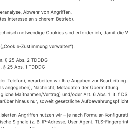
leranalyse, Abwehr von Angriffen.
tes Interesse an sicherem Betrieb).
hnisch notwendige Cookies sind erforderlich, damit die Web
 („Cookie-Zustimmung verwalten“).
V. m. § 25 Abs. 2 TDDDG
. m. § 25 Abs. 1 TDDDG
der Telefon), verarbeiten wir Ihre Angaben zur Bearbeitung
lls angegeben), Nachricht, Metadaten der Übermittlung.
agliche Maßnahmen/Vertrag) und/oder Art. 6 Abs. 1 lit. f D
arüber hinaus nur, soweit gesetzliche Aufbewahrungspflich
ierten Angriffen nutzen wir – je nach Formular-Konfigurat
ische Signale (z. B. IP-Adresse, User-Agent, TLS-Fingerpri